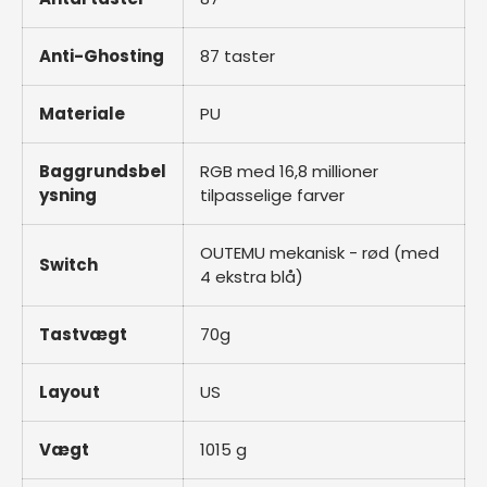
Anti-Ghosting
87 taster
Materiale
PU
Baggrundsbel
RGB med 16,8 millioner
ysning
tilpasselige farver
OUTEMU mekanisk - rød (med
Switch
4 ekstra blå)
Tastvægt
70g
Layout
US
Vægt
1015 g