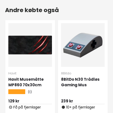
Andre købte også
Havit
8Bitdo
Havit Musemåtte
8BitDo N30 Trådløs
MP860 70x30cm
Gaming Mus
★★★★★
(1)
129 kr
239 kr
🟡 Få på fjernlager
🟠 10+ på fjernlager