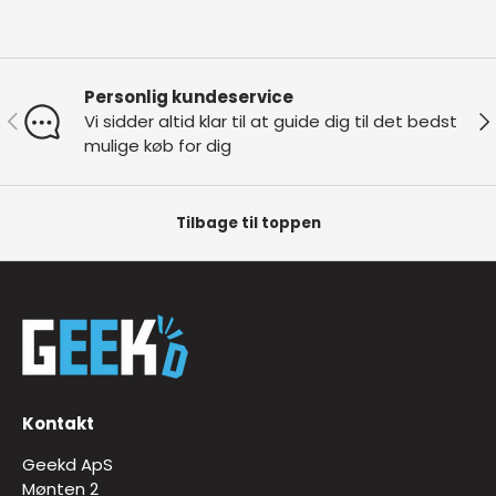
Personlig kundeservice
Forrige
Næ
Vi sidder altid klar til at guide dig til det bedst
mulige køb for dig
Tilbage til toppen
Kontakt
Geekd ApS
Mønten 2