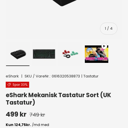
af
1
/
4
Indlæs billede 1 i gallerivisning
Indlæs billede 2 i gallerivisning
Indlæs billede 3 i gallerivisn
Afspil video 1 i 
eShark
|
SKU / VareNr.:
0616320538873
|
Tastatur
Spar 33%
eShark Mekanisk Tastatur Sort (UK
Tastatur)
Normal pris
Udsalgspris
499 kr
749 kr