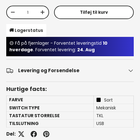
Antal
Tilføj til kurv
Translation missing: da.cart.items.decrease_quantity
Translation missing: da.cart.items.increa
🚚 Lagerstatus
🟡 Få på fjernlager - Forventet leveringstid
10
hverdage
. Forventet levering:
24. Aug
Levering og Forsendelse
Hurtige facts:
FARVE
Sort
SWITCH TYPE
Mekanisk
TASTATUR STORRELSE
TKL
TILSLUTNING
USB
Del: