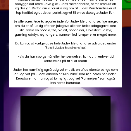
opbygge det store udvalg af Judex merchandise, samt produktion
og design. Derfor kan vi forsikre dig om at Judex Merchandise er af
top kvalitet og at det er perfekt egnet til en vaskeægte Judex Fan.
Se alle vores fede kategorier indenfor Judex Merchandise, lige meget
om du er på udkig efter en julegave eller en fødselsdagsgave som
skal være en hoodie, tee, plakat, popholder, skolestart udstyr,
gaming udstyr, keyhangers, bamser, led lamper eller meget mere.
Du kan også vælge at se hele Judex Merchandise udvalget, under
"Se alt Judex Merchandise".
Hvis du har spørgsmål eller henvendelser, kan du til enhver tid
kontakte os på tlf eller email.
Judex har samtidig også udgivet musik, en af de største sange som
er udgivet på Judex kanalen er "Min Mine" som kan høres herunder.
Derudover har han også for nyligt udgivet "Rumrejsen" som også
kan høres herunder.