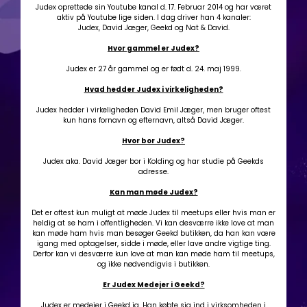
Judex oprettede sin Youtube kanal d. 17. Februar 2014 og har været
aktiv på Youtube lige siden. I dag driver han 4 kanaler:
Judex, David Jæger, Geekd og Nat & David.
Hvor gammel er Judex?
Judex er 27 år gammel og er født d. 24. maj 1999.
Hvad hedder Judex i virkeligheden?
Judex hedder i virkeligheden David Emil Jæger, men bruger oftest
kun hans fornavn og efternavn, altså David Jæger.
Hvor bor Judex?
Judex aka. David Jæger bor i Kolding og har studie på Geekds
adresse.
Kan man møde Judex?
Det er oftest kun muligt at møde Judex til meetups eller hvis man er
heldig at se ham i offentligheden. Vi kan desværre ikke love at man
kan møde ham hvis man besøger Geekd butikken, da han kan være
igang med optagelser, sidde i møde, eller lave andre vigtige ting.
Derfor kan vi desværre kun love at man kan møde ham til meetups,
og ikke nødvendigvis i butikken.
Er Judex Medejer i Geekd?
Judex er medejer i Geekd ja. Han købte sig ind i virksomheden i