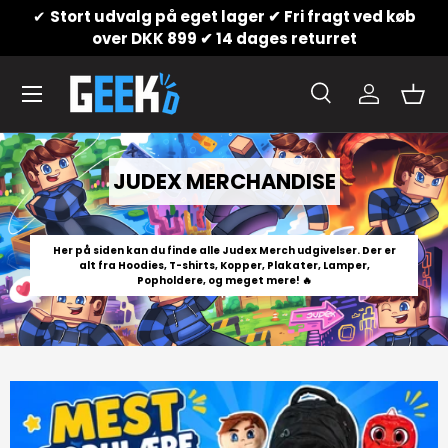
✔
Stort udvalg på eget lager ✔ Fri fragt ved køb
Gå til indhold
over DKK 899 ✔ 14 dages returret
Menu
Søg
Konto
Kurv
Søg
Produkttype
Alle
Søg
JUDEX MERCHANDISE
Her på siden kan du finde alle Judex Merch udgivelser. Der er
alt fra Hoodies, T-shirts, Kopper, Plakater, Lamper,
Popholdere, og meget mere! 🔥