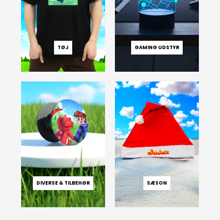
TØJ
GAMING UDSTYR
DIVERSE & TILBEHØR
SÆSON