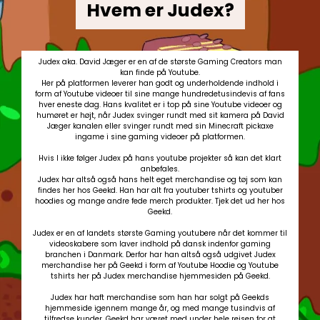
Hvem er Judex?
Judex aka. David Jæger er en af de største Gaming Creators man
kan finde på Youtube.
Her på platformen leverer han godt og underholdende indhold i
form af Youtube videoer til sine mange hundredetusindevis af fans
hver eneste dag. Hans kvalitet er i top på sine Youtube videoer og
humøret er højt, når Judex svinger rundt med sit kamera på David
Jæger kanalen eller svinger rundt med sin Minecraft pickaxe
ingame i sine gaming videoer på platformen.
Hvis I ikke følger Judex på hans youtube projekter så kan det klart
anbefales.
Judex har altså også hans helt eget merchandise og tøj som kan
findes her hos Geekd. Han har alt fra youtuber tshirts og youtuber
hoodies og mange andre fede merch produkter. Tjek det ud her hos
Geekd.
Judex er en af landets største Gaming youtubere når det kommer til
videoskabere som laver indhold på dansk indenfor gaming
branchen i Danmark. Derfor har han altså også udgivet Judex
merchandise her på Geekd i form af Youtube Hoodie og Youtube
tshirts her på Judex merchandise hjemmesiden på Geekd.
Judex har haft merchandise som han har solgt på Geekds
hjemmeside igennem mange år, og med mange tusindvis af
tilfredse kunder. Geekd har været med under hele rejsen for at