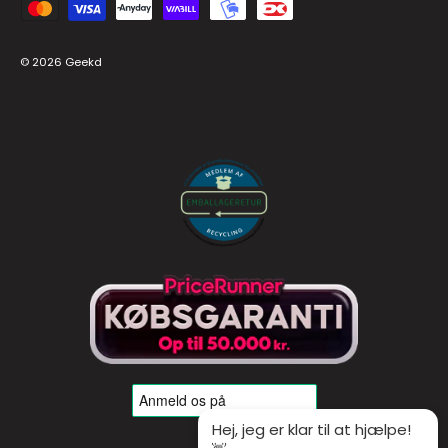
Accepteret betalingsmetoder
© 2026
Geekd
Hej, jeg er klar til at hjælpe!