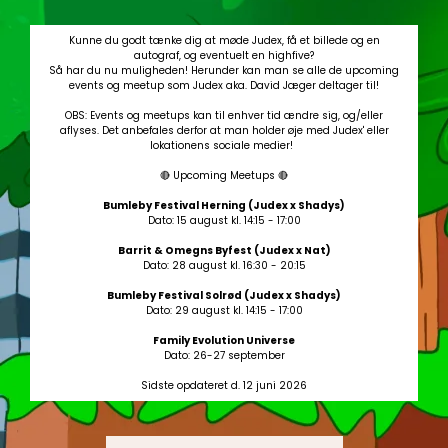
Kunne du godt tænke dig at møde Judex, få et billede og en
autograf, og eventuelt en highfive?
Så har du nu muligheden! Herunder kan man se alle de upcoming
events og meetup som Judex aka. David Jæger deltager til!
OBS: Events og meetups kan til enhver tid ændre sig, og/eller
aflyses. Det anbefales derfor at man holder øje med Judex' eller
lokationens sociale medier!
🔴 Upcoming Meetups 🔴
Bumleby Festival Herning (Judex x Shadys)
Dato: 15 august kl. 14:15 - 17:00
Barrit & Omegns Byfest (Judex x Nat)
Dato: 28 august kl. 16:30 - 20:15
Bumleby Festival Solrød (Judex x Shadys)
Dato: 29 august kl. 14:15 - 17:00
Family Evolution Universe
Dato: 26-27 september
Sidste opdateret d. 12 juni 2026