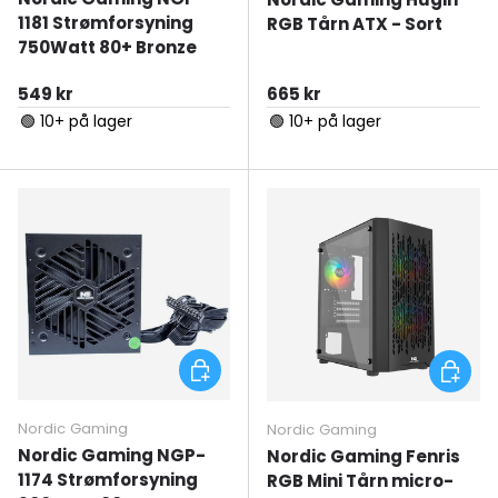
1181 Strømforsyning
RGB Tårn ATX - Sort
750Watt 80+ Bronze
Normal pris
Normal pris
549 kr
665 kr
🟢 10+ på lager
🟢 10+ på lager
Tilføj til kurv
Tilføj ti
Nordic Gaming
Nordic Gaming
Nordic Gaming NGP-
Nordic Gaming Fenris
1174 Strømforsyning
RGB Mini Tårn micro-