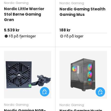
Nordic Gaming
Nordic Gaming
Nordic Little Warrior
Nordic Gaming Stealth
Stol Børne Gaming
Gaming Mus
Grøn
Normal pris
Normal pris
5.539 kr
188 kr
🟠 Få på fjernlager
🟡 Få på lager
Tilføj til kurv
Tilføj ti
Nordic Gaming
Nordic Gaming
Nordic Gaming NGP-
Nordic Gaming Hugin