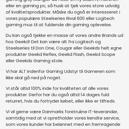
eller en
gaming pc
, så husk at tjek vores store udvalg
af kvalitetsprodukter. Måske du også er interesseret i
vores populære
Steelseries Rival 600
eller
Logitech
gaming mus
til at fuldende din gaming oplevelse.
Du kan også tjekke en masse af vores andre Brands ud
hos Geekd! Det kan være alt fra Logitech og
Steelseries til Don One, Cougar eller Geekds helt egne
produkter
Geekd Reflex
,
Geekd Flash
,
Geekd Scope
eller
Geekds Gaming stole
.
Vi har ALT indenfor Gaming Udstyr til Gameren som
ikke skal gå ned på noget.
Vi står altid 100% inde for kvaliteten af alle vores
produkter. Derfor har du også altid 14 dages fuld
returret, hvis du fortryder købet, eller ikke er tilfreds.
Vi vil gerne være Danmarks foretrukne IT-leverandør,
samtidig med at vi opretholder vores kendte service,
som vores kunder har belønnet med en fremragende