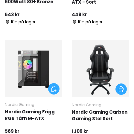
600Watt 80+ Bronze
ATX - Sort
Normal pris
Normal pris
543 kr
449 kr
🟢 10+ på lager
🟢 10+ på lager
Tilføj til kurv
Tilføj ti
Nordic Gaming
Nordic Gaming
Nordic Gaming Frigg
Nordic Gaming Carbon
RGB Tårn M-ATX
Gaming Stol Sort
Normal pris
Normal pris
569 kr
1.109 kr