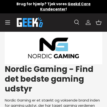
Brug for hjælp? Tjek vores
Geekd Care
Gå til indhold
Kundecenter
!
Menu
Søg
Konto
Kurv
Søg
Produkttype
Alle
Søg
Nordic Gaming - Find
det bedste gaming
udstyr
Nordic Gaming er et stærkt og voksende brand inden
for gaming udstyr, der har taget gaming verdenen