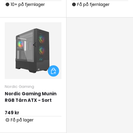
🟠 10+ på fjernlager
🟠 Få på fjernlager
Tilføj til kurv
Nordic Gaming
Nordic Gaming Munin
RGB Tårn ATX - Sort
Normal pris
749 kr
🟡 Få på lager